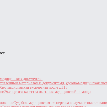
лет
 медицинских документов
Судебно-медицинская эксп
бно-медицинская экспертиза после ДТП
Экспертиза качества оказания медицинской помощи
Судебно-медицинская экспертиза в случае изнасилован
Экспертиза тяжести причиненного вреда здоровью