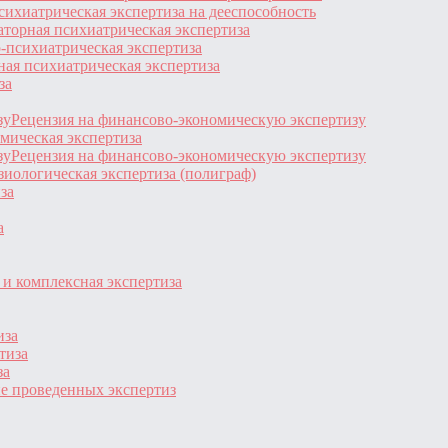
сихиатрическая экспертиза на дееспособность
торная психиатрическая экспертиза
-психиатрическая экспертиза
ая психиатрическая экспертиза
за
Рецензия на финансово-экономическую экспертизу
мическая экспертиза
Рецензия на финансово-экономическую экспертизу
иологическая экспертиза (полиграф)
за
а
и комплексная экспертиза
иза
тиза
за
е проведенных экспертиз