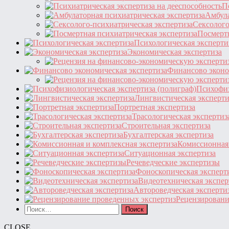
П
Амбула
Сексолого
Посмертн
Психологическая эксперти
Экономическая экспертиза
Финансово эконо
Психофиз
Лингвистическая эксперти
Портретная экспертиза
Трасологическая экспертиз
Строительная экспертиза
Бухгалтерская экспертиза
Комиссионная 
Ситуационная экспертиза
Речеведческие экспертизы
Фоноскопическая эксперт
Видеотехническая экспер
Автороведческая эксперти
Рецензировани
Найти:
CLOSE