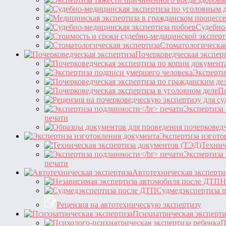
Судебно
Стоматологическая
Почерковедческая экспер
Эксперти
По
Экспертиза
печати
Экспертиза изгото
Технич
Экспертиза
печати
Автотехническая эксперти
Н
Судмедэкспертиза 
Рецензия на автотехническую экспертизу
Психиатрическая эксперти
П