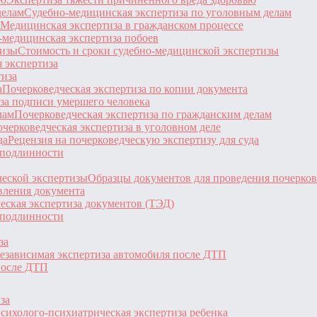
Судебно-медицинская экспертиза по уголовным делам
Медицинская экспертиза в гражданском процессе
-медицинская экспертиза побоев
Стоимость и сроки судебно-медицинской экспертизы
 экспертиза
тиза
Почерковедческая экспертиза по копии документа
за подписи умершего человека
Почерковедческая экспертиза по гражданским делам
черковедческая экспертиза в уголовном деле
Рецензия на почерковедческую экспертизу для суда
 подлинности
Образцы документов для проведения почерков
вления документа
еская экспертиза документов (ТЭД)
 подлинности
за
езависимая экспертиза автомобиля после ДТП
после ДТП
за
сихолого-психиатрическая экспертиза ребенка