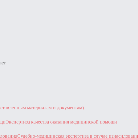
лет
дставленным материалам и документам)
Экспертиза качества оказания медицинской помощи
Судебно-медицинская экспертиза в случае изнасилован