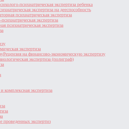
сихолого-психиатрическая экспертиза ребенка
сихиатрическая экспертиза на дееспособность
торная психиатрическая экспертиза
-психиатрическая экспертиза
ая психиатрическая экспертиза
за
изу
мическая экспертиза
Рецензия на финансово-экономическую экспертизу
иологическая экспертиза (полиграф)
за
а
и комплексная экспертиза
иза
тиза
за
е проведенных экспертиз