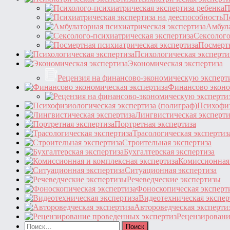
П
П
Амбула
Сексолого
Посмертн
Психологическая эксперти
Экономическая экспертиза
Рецензия на финансово-экономическую эксперт
Финансово эконо
Психофиз
Лингвистическая эксперти
Портретная экспертиза
Трасологическая экспертиз
Строительная экспертиза
Бухгалтерская экспертиза
Комиссионная 
Ситуационная экспертиза
Речеведческие экспертизы
Фоноскопическая эксперт
Видеотехническая экспер
Автороведческая эксперти
Рецензировани
Найти: