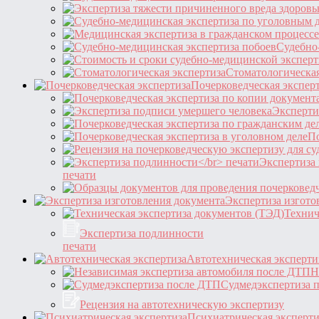
Судебно
Стоматологическая
Почерковедческая экспер
Эксперти
По
Экспертиза
печати
Экспертиза изгото
Технич
Экспертиза подлинности
печати
Автотехническая эксперти
Н
Судмедэкспертиза 
Рецензия на автотехническую экспертизу
Психиатрическая эксперти