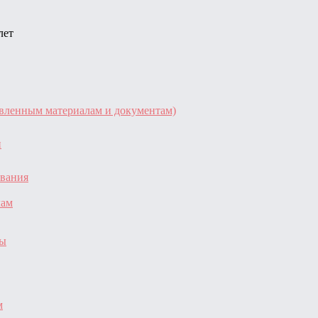
лет
авленным материалам и документам)
и
ования
лам
зы
м