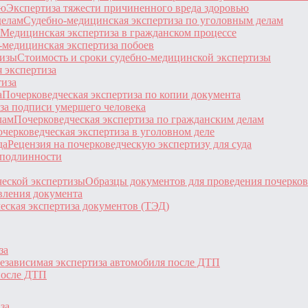
Экспертиза тяжести причиненного вреда здоровью
Судебно-медицинская экспертиза по уголовным делам
Медицинская экспертиза в гражданском процессе
-медицинская экспертиза побоев
Стоимость и сроки судебно-медицинской экспертизы
 экспертиза
тиза
Почерковедческая экспертиза по копии документа
за подписи умершего человека
Почерковедческая экспертиза по гражданским делам
черковедческая экспертиза в уголовном деле
Рецензия на почерковедческую экспертизу для суда
 подлинности
Образцы документов для проведения почерков
вления документа
еская экспертиза документов (ТЭД)
за
езависимая экспертиза автомобиля после ДТП
после ДТП
за