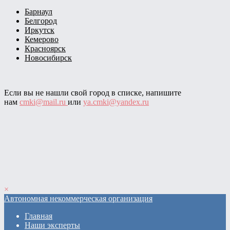
Барнаул
Белгород
Иркутск
Кемерово
Красноярск
Новосибирск
Если вы не нашли свой город в списке, напишите
нам
cmki@mail.ru
или
ya.cmki@yandex.ru
×
Автономная некоммерческая организация
Главная
Наши эксперты