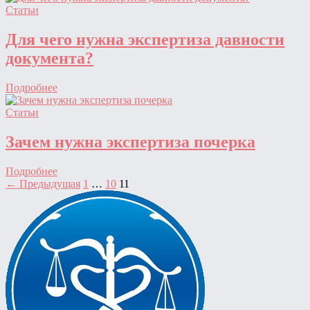
Статьи
Для чего нужна экспертиза давности
документа?
Подробнее
Статьи
Зачем нужна экспертиза почерка
Подробнее
Пагинация
← Предыдущая
1
…
10
11
записей