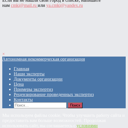
Если вы не нашли свой город в списке, напишите
нам
cmki@mail.ru
или
ya.cmki@yandex.ru
×
Автономная некоммерческая организация
Главная
Наши эксперты
Документы организации
Цена
Примеры экспертиз
Рецензирование проведенных экспертиз
Контакты
Найти:
Мы используем файлы cookie. Чтобы улучшить работу сайта и
предоставить вам больше возможностей. Продолжая
использовать сайт, вы соглашаетесь с
условиями