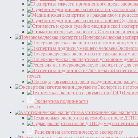
Судебно
Стоматологическая
Почерковедческая экспер
Эксперти
По
Экспертиза
печати
Экспертиза изгото
Технич
Экспертиза подлинности
печати
Автотехническая эксперти
Н
Судмедэкспертиза 
Рецензия на автотехническую экспертизу
Психиатрическая эксперти