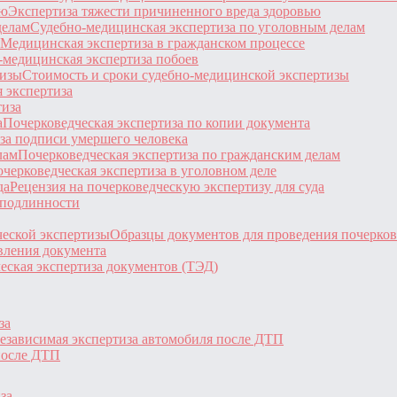
Экспертиза тяжести причиненного вреда здоровью
Судебно-медицинская экспертиза по уголовным делам
Медицинская экспертиза в гражданском процессе
-медицинская экспертиза побоев
Стоимость и сроки судебно-медицинской экспертизы
 экспертиза
тиза
Почерковедческая экспертиза по копии документа
за подписи умершего человека
Почерковедческая экспертиза по гражданским делам
черковедческая экспертиза в уголовном деле
Рецензия на почерковедческую экспертизу для суда
 подлинности
Образцы документов для проведения почерков
вления документа
еская экспертиза документов (ТЭД)
за
езависимая экспертиза автомобиля после ДТП
после ДТП
за