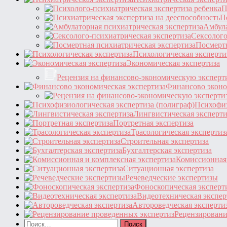
П
П
Амбула
Сексолого
Посмертн
Психологическая эксперти
Экономическая экспертиза
Рецензия на финансово-экономическую эксперт
Финансово эконо
Психофиз
Лингвистическая эксперти
Портретная экспертиза
Трасологическая экспертиз
Строительная экспертиза
Бухгалтерская экспертиза
Комиссионная 
Ситуационная экспертиза
Речеведческие экспертизы
Фоноскопическая эксперт
Видеотехническая экспер
Автороведческая эксперти
Рецензировани
Найти: