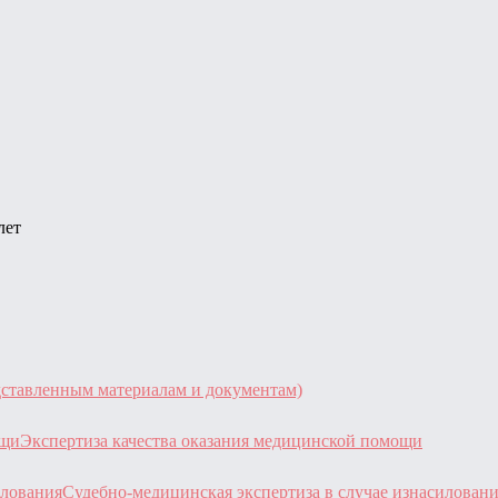
лет
дставленным материалам и документам)
Экспертиза качества оказания медицинской помощи
Судебно-медицинская экспертиза в случае изнасилован