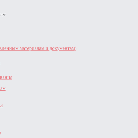
лет
авленным материалам и документам)
и
ования
лам
зы
м