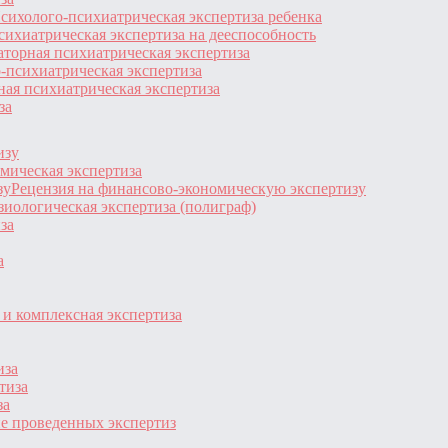
сихолого-психиатрическая экспертиза ребенка
сихиатрическая экспертиза на дееспособность
торная психиатрическая экспертиза
-психиатрическая экспертиза
ая психиатрическая экспертиза
за
изу
мическая экспертиза
Рецензия на финансово-экономическую экспертизу
иологическая экспертиза (полиграф)
за
а
и комплексная экспертиза
иза
тиза
за
е проведенных экспертиз