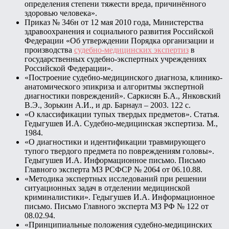
определения степени тяжести вреда, причинённого
здоровью человека».
Приказ № 346н от 12 мая 2010 года, Министерства
здравоохранения и социального развития Российской
Федерации «Об утверждении Порядка организации и
производства
судебно-медицинских экспертиз
в
государственных судебно-экспертных учреждениях
Российской Федерации».
«Построение судебно-медицинского диагноза, клинико-
анатомического эпикриза и алгоритмы экспертной
диагностики повреждений». Саркисян Б.А., Янковский
В.Э., Зорькин А.И., и др. Барнаул – 2003. 122 с.
«О классификации тупых твердых предметов». Статья.
Гедыгушев И.А. Судебно-медицинская экспертиза. М.,
1984.
«О диагностики и идентификации травмирующего
тупого твердого предмета по повреждениям головы».
Гедыгушев И.А. Информационное письмо. Письмо
Главного эксперта МЗ РСФСР № 2064 от 06.10.88.
«Методика экспертных исследований при решении
ситуационных задач в отделении медицинской
криминалистики». Гедыгушев И.А. Информационное
письмо. Письмо Главного эксперта МЗ РФ № 122 от
08.02.94.
«Принципиальные положения судебно-медицинских