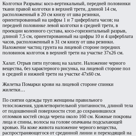
Колготки Разрывы: косо-вертикальный, передней половинки
ткани правой колготки в верхней трети, длиной 14 см,
расположенный в 20 см книзу от шва резинки,
ориентированный на цифры 1 и 7 циферблата часов; на
передней половинке левой колготки в средней трети, в
проекции коленного сустава, косо-горизонтальный разрыв,
длиной 7,5 см, ориентированный на цифры 10 и 4 циферблата
часов, расположенный в 31 см книзу от шва резинки.
Наложение частиц грунта на лицевой стороне передних
половинок колготок в верхней трети на участке 37х26 см.
Халат. Отрыв пяти пуговиц на халате. Наложение черного
вещества, без характерного рисунка, на лицевой стороне пол
в средней и нижней трети на участке 47х60 см.
Жилетка Помарки крови на лицевой стороне спинки
жилетки…
По снятии одежды труп женщины правильного
телосложения, удовлетворительной упитанности, длиной тела
от подошвенной поверхности стоп до сохранившихся
отломков костей свода черепа около 160 см. Кожные покровы
лица и спины, волосы на голове опачканы подсыхающей
кровью. На коже живота наложение черного вещества,
распространяющегося от срединной линии и переходящий на