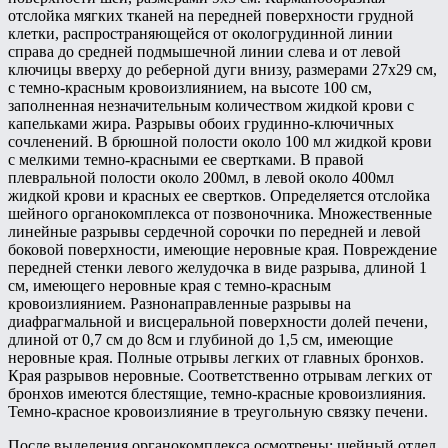
отслойка мягких тканей на передней поверхности грудной
клетки, распространяющейся от окологрудинной линии
справа до средней подмышечной линии слева и от левой
ключицы вверху до реберной дуги внизу, размерами 27х29 см,
с темно-красным кровоизлиянием, на высоте 100 см,
заполненная незначительным количеством жидкой крови с
капельками жира. Разрывы обоих грудинно-ключичных
сочленений. В брюшной полости около 100 мл жидкой крови
с мелкими темно-красными ее свертками. В правой
плевральной полости около 200мл, в левой около 400мл
жидкой крови и красных ее свертков. Определяется отслойка
шейного органокомплекса от позвоночника. Множественные
линейные разрывы сердечной сорочки по передней и левой
боковой поверхности, имеющие неровные края. Повреждение
передней стенки левого желудочка в виде разрыва, длиной 1
см, имеющего неровные края с темно-красным
кровоизлиянием. Разнонаправленные разрывы на
диафрагмальной и висцеральной поверхности долей печени,
длиной от 0,7 см до 8см и глубиной до 1,5 см, имеющие
неровные края. Полные отрывы легких от главных бронхов.
Края разрывов неровные. Соответственно отрывам легких от
бронхов имеются блестящие, темно-красные кровоизлияния.
Темно-красное кровоизлияние в треугольную связку печени.
После выделения органокомплекса осмотрены: шейный отдел