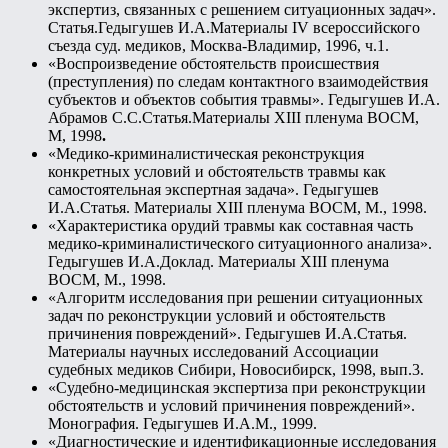
экспертиз, связанных с решением ситуационных задач».
Статья.Гедыгушев И.А.Материалы IV всероссийского
съезда суд. медиков, Москва-Владимир, 1996, ч.1.
«Воспроизведение обстоятельств происшествия
(преступления) по следам контактного взаимодействия
субъектов и объектов события травмы». Гедыгушев И.А.
Абрамов С.С.Статья.Материалы XIII пленума ВОСМ,
М, 1998
.
«Медико-криминалистическая реконструкция
конкретных условий и обстоятельств травмы как
самостоятельная экспертная задача». Гедыгушев
И.А.Статья. Материалы XIII пленума ВОСМ, М., 1998.
«Характеристика орудий травмы как составная часть
медико-криминалистического ситуационного анализа».
Гедыгушев И.А.Доклад. Материалы XIII пленума
ВОСМ, М., 1998.
«Алгоритм исследования при решении ситуационных
задач по реконструкции условий и обстоятельств
причинения повреждений». Гедыгушев И.А.Статья.
Материалы научных исследований Ассоциации
судебных медиков Сибири, Новосибирск, 1998, вып.3.
«Судебно-медицинская экспертиза при реконструкции
обстоятельств и условий причинения повреждений».
Монография. Гедыгушев И.А.М., 1999.
«Диагностические и идентификационные исследования