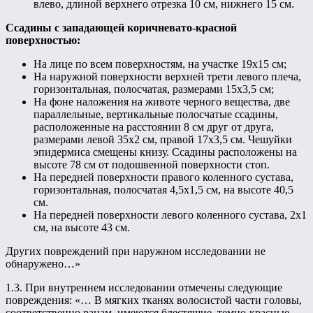
влево, длиной верхнего отрезка 10 см, нижнего 15 см.
Ссадины с западающей коричневато-красной
поверхностью:
На лице по всем поверхностям, на участке 19х15 см;
На наружной поверхности верхней трети левого плеча,
горизонтальная, полосчатая, размерами 15х3,5 см;
На фоне наложения на животе черного вещества, две
параллельные, вертикальные полосчатые ссадины,
расположенные на расстоянии 8 см друг от друга,
размерами левой 35х2 см, правой 17х3,5 см. Чешуйки
эпидермиса смещены книзу. Ссадины расположены на
высоте 78 см от подошвенной поверхности стоп.
На передней поверхности правого коленного сустава,
горизонтальная, полосчатая 4,5х1,5 см, на высоте 40,5
см.
На передней поверхности левого коленного сустава, 2х1
см, на высоте 43 см.
Других повреждений при наружном исследовании не
обнаружено…»
1.3. При внутреннем исследовании отмечены следующие
повреждения: «… В мягких тканях волосистой части головы,
соответственно ранам, имеются блестящие, темно-красные