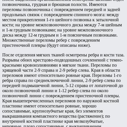
позвоночника, грудная и брюшная полости. Имеются
переломы позвоночника с повреждением передней и задней
продольных связок с повреждением спинного мозга: между
местом прикрепления 1-го шейного позвонка к затылочной
кости; на уровне межпозвоночного диска между 7-м шейным
и 1-м грудным позвонками; на уровне межпозвоночного
диска между 12-м грудным и 1-м поясничным позвонками.
Множественные переломы ребер с повреждением
пристеночной плевры (будут описаны ниже).
После отделения мягких тканей осмотрены ребра и кости таза.
Разрывы обоих крестцово-подвздошных сочленений с темно-
красными кровоизлияниями в мягкие ткани. Переломы по
хрящевой части 2-9 справа и 2-9 ребер слева. Края в области
переломов имеют относительно ровные края. Переломы 1-го
ребра справа по среднеключичной линии, 2-9 ребер слева по
передней подмышечной линии, 5-12 справа от лопаточной до
около позвоночной линии и 1-12 ребер слева по около
позвоночной линии с повреждением пристеночной плевры.
Края вышеперечисленных переломов по наружной костной
пластинке имеют относительно ровные, хорошо
сопоставимые, крупнозубчатые края, без элементов
выкрашивания компактного вещества (растяжение); по
внутренней костной пластинке края мелкозубчатые,
неровные, плохо сопоставимые, с выкрашиванием