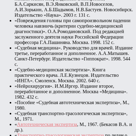
Б.А.Саркисян, В.Э.Янковский, В.П.Новоселов,
А.И.Зорькин, А.Б.Шадымов, Н.В.Бастуев. Новосибирск.
Издательство «Наука». 2003 г. 131 с.
«Повреждения головы при самопроизвольном падении
человека навзничь (критерии судебно-медицинской
диагностики)». О.А.Ромодановский. Под редакцией
заслуженного деятеля науки Российской Федерации
профессора Г.А.Пашиняна. Москва. 1998. 152 с.
«Судебная медицина». Руководство для врачей. Издание
третье, переработанное и дополненное. А.А.Матышев.
Санкт-Петербург. Издательство «Гиппократ». 1998. 544
с.
«Судебно-медицинская экспертиза». Книга
практического врача. Л.Е.Кузнецов. Издательство
«ИНГА». Смоленск. Москва. 2002. 640 с.
«Нейрохирургия». И.М.Иргер. Издание второе,
переработанное и дополненное. Москва «Медицина».
1982. 432 с.
«Пособие «Судебная автотехническая экспертиза», М.,
1980.
«Судебная транспортно-трасологическая экспертиза»,
М., 1971.
«
Автотехническая экспертиза
, М., 1967. (Бекасов В.А. и
др.).
«
Транспортно-трасологическая экспертиза
по делам о