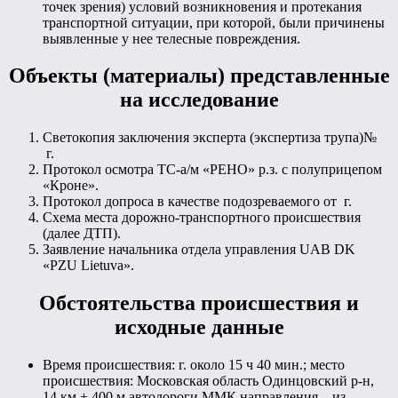
точек зрения) условий возникновения и протекания
транспортной ситуации, при которой, были причинены
выявленные у нее телесные повреждения.
Объекты (материалы) представленные
на исследование
Светокопия заключения эксперта (экспертиза трупа)№
г.
Протокол осмотра ТС-а/м «РЕНО» р.з. с полуприцепом
«Кроне».
Протокол допроса в качестве подозреваемого от г.
Схема места дорожно-транспортного происшествия
(далее ДТП).
Заявление начальника отдела управления UAB DK
«PZU Lietuva».
Обстоятельства происшествия и
исходные данные
Время происшествия: г. около 15 ч 40 мин.; место
происшествия: Московская область Одинцовский р-н,
14 км + 400 м автодороги ММК направления – из