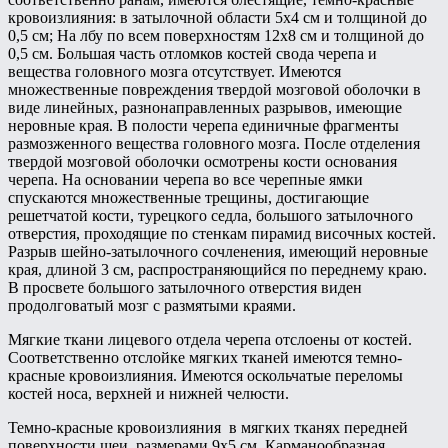
кровоизлияния: в затылочной области 5х4 см и толщиной до
0,5 см; На лбу по всем поверхностям 12х8 см и толщиной до
0,5 см. Большая часть отломков костей свода черепа и
вещества головного мозга отсутствует. Имеются
множественные повреждения твердой мозговой оболочки в
виде линейных, разнонаправленных разрывов, имеющие
неровные края. В полости черепа единичные фрагменты
размозженного вещества головного мозга. После отделения
твердой мозговой оболочки осмотрены кости основания
черепа. На основании черепа во все черепные ямки
спускаются множественные трещины, достигающие
решетчатой кости, турецкого седла, большого затылочного
отверстия, проходящие по стенкам пирамид височных костей.
Разрыв шейно-затылочного сочленения, имеющий неровные
края, длиной 3 см, распространяющийся по переднему краю.
В просвете большого затылочного отверстия виден
продолговатый мозг с размятыми краями.
Мягкие ткани лицевого отдела черепа отслоены от костей.
Соответственно отслойке мягких тканей имеются темно-
красные кровоизлияния. Имеются оскольчатые переломы
костей носа, верхней и нижней челюсти.
Темно-красные кровоизлияния в мягких тканях передней
поверхности шеи, размерами 9х5 см. Карманообразная