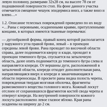
левую половину, размерами 32х28 см, на высоте 78 см от
подошвенной поверхности стоп. На фоне данного участка
отмечается смещение чешуек эпидермиса вниз, а также вниз и
влево…»
1.2. Описание телесных повреждений приведено по их виду
«…Раны с неровными, осадненными краями, притупленными
концами, в которых имеются тканевые перемычки:
— дугообразной формы, правый конец которой располагается
у наружного угла правой брови, левый – в проекции
середины левой брови. Рана проходит по височной области
справа, далее поднимается кверху и кзади, проходит в
проекции теменного бугра, спускается на затылочную
область, далее опять поднимается до теменного бугра слева и
направляется кпереди. От вершины дуги, расположенной в
затылочной области, кпереди отходит дополнительная рана,
направляющаяся вверх и кпереди и заканчивающаяся в
области переносицы. В просвете раны видна полость черепа,
поврежденная твердая мозговая оболочка, фрагменты
размозженного вещества головного мозга. Кожный лоскут
отслоен от сохранившихся фрагментов костей свода черепа и
отвернут кпереди. На внутренней поверхности кожного
лоскута расположено левое глазное яблоко. Края раны
осаднены на ширину до 2 см.