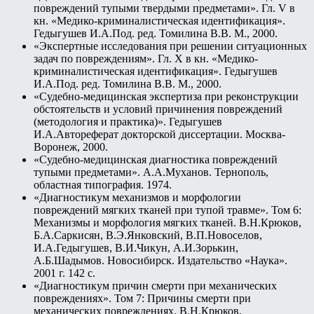
повреждений тупыми твердыми предметами». Гл. V в
кн. «Медико-криминалистическая идентификация».
Гедыгушев И.А.Под. ред. Томилина В.В. М., 2000.
«Экспертные исследования при решении ситуационных
задач по повреждениям». Гл. X в кн. «Медико-
криминалистическая идентификация». Гедыгушев
И.А.Под. ред. Томилина В.В. М., 2000.
«Судебно-медицинская экспертиза при реконструкции
обстоятельств и условий причинения повреждений
(методология и практика)». Гедыгушев
И.А.Автореферат докторской диссертации. Москва-
Воронеж, 2000.
«Судебно-медицинская диагностика повреждений
тупыми предметами». А.А.Муханов. Тернополь,
областная типография. 1974.
«Диагностикум механизмов и морфологии
повреждений мягких тканей при тупой травме». Том 6:
Механизмы и морфология мягких тканей. В.Н.Крюков,
Б.А.Саркисян, В.Э.Янковский, В.П.Новоселов,
И.А.Гедыгушев, В.И.Чикун, А.И.Зорькин,
А.Б.Шадымов. Новосибирск. Издательство «Наука».
2001 г. 142 с.
«Диагностикум причин смерти при механических
повреждениях». Том 7: Причины смерти при
механических повреждениях. В.Н.Крюков,